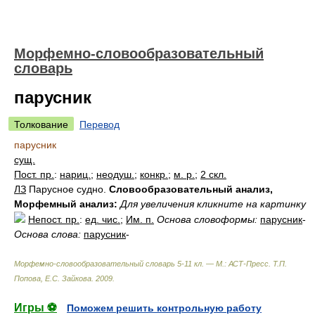
Морфемно-словообразовательный
словарь
парусник
Толкование
Перевод
парусник
сущ.
Пост. пр.
:
нариц.
;
неодуш.
;
конкр.
;
м. р.
;
2 скл.
ЛЗ
Парусное судно.
Словообразовательный анализ,
Морфемный анализ:
Для увеличения кликните на картинку
Непост. пр.
:
ед. чис.
;
Им. п.
Основа словоформы:
парусник
-
Основа слова:
парусник
-
Морфемно-словообразовательный словарь 5-11 кл. — М.: АСТ-Пресс
.
Т.П.
Попова, Е.С. Зайкова
.
2009
.
Игры ⚽
Поможем решить контрольную работу