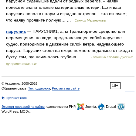
парусном суденышке вдали от родных берегов, – наяву
понесете значительные материальные потери. Если ваш
парусник попал в шторм и изрядно потрепан – это означает,
что наяву проявите полную… …
Сонник Мельникова
парусник
— ПАРУСНИК1, а, м Транспортное средство для
перемещения по воде, представляющее собой парусное
судно, приводимое в движение силой ветра, надувающего
паруса. Парусник стоял на якоре немного подальше от входа в
бухту, там, где начиналась глубина.… …
Толковый словарь русских
существительных
© Академик, 2000-2026
18+
Обратная связь:
Техподдержка
,
Реклама на сайте
👣 Путешествия
Экспорт словарей на сайты
, сделанные на PHP,
Joomla,
Drupal,
WordPress, MODx.