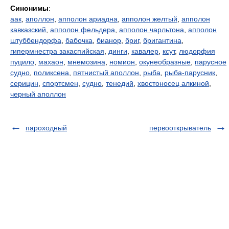
Синонимы
:
аак
,
аполлон
,
апполон ариадна
,
апполон желтый
,
апполон
кавказский
,
апполон фельдера
,
апполон чарльтона
,
апполон
штуббендорфа
,
бабочка
,
бианор
,
бриг
,
бригантина
,
гипермнестра закаспийская
,
динги
,
кавалер
,
ксут
,
людорфия
пуцило
,
махаон
,
мнемозина
,
номион
,
окунеобразные
,
парусное
судно
,
поликсена
,
пятнистый аполлон
,
рыба
,
рыба-парусник
,
серицин
,
спортсмен
,
судно
,
тенедий
,
хвостоносец алкиной
,
черный аполлон
пароходный
первооткрыватель