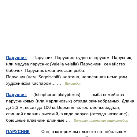
Парусник
— Парусник: Парусник судно с парусом. Парусник,
или медуза парусник (Velella velella) Парусники семейство
бабочек. Парусник океаническая рыба.
Парусник (нем. Segelschiff) картина, написанная немецким
художником Каспаром… …
Википедия
Парусник
— (Istiophorus platypterus) рыба семейства
парусниковых (или марлиновых) отряда окунеобразных. Длина
до 3,3 м, весит до 100 кг. Верхняя челюсть копьевидная;
спинной плавник высокий, в виде паруса (отсюда название);
брюшные плавники длинные …
Большая советская энциклопедия
ПАРУСНИК
— Сон, в котором вы плывете на небольшом